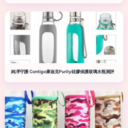
純凈守護 Contigo康迪克Purity硅膠保護玻璃水瓶測評