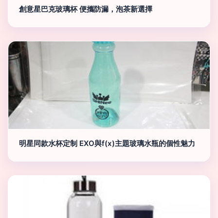
創意星巴克玻璃杯 便攜防漏，泡茶新選擇
明星同款水杯定制 EXO與f(x)主題玻璃水瓶的個性魅力