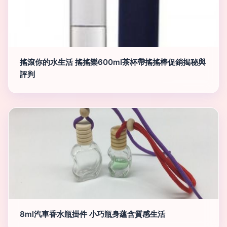
搖滾你的水生活 搖搖樂600ml茶杯帶搖搖棒促銷揭秘與
評判
8ml汽車香水瓶掛件 小巧瓶身蘊含質感生活