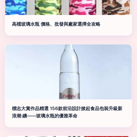
高檔玻璃水瓶 價格、批發與廠家選擇全攻略
標志大賞作品精選 156款前沿設計掀起食品包裝升級新
浪潮·續——玻璃水瓶的優雅革命