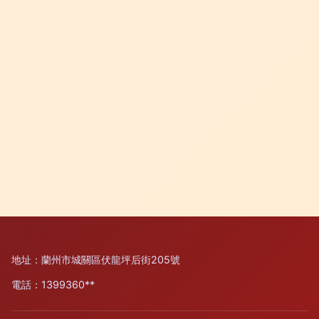
地址：蘭州市城關區伏龍坪后街205號
電話：1399360**